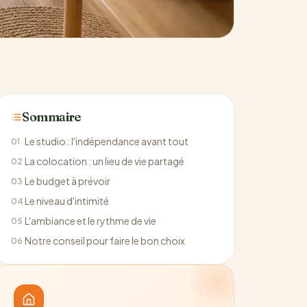
Sommaire
Le studio : l'indépendance avant tout
01
La colocation : un lieu de vie partagé
02
Le budget à prévoir
03
Le niveau d'intimité
04
L'ambiance et le rythme de vie
05
Notre conseil pour faire le bon choix
06